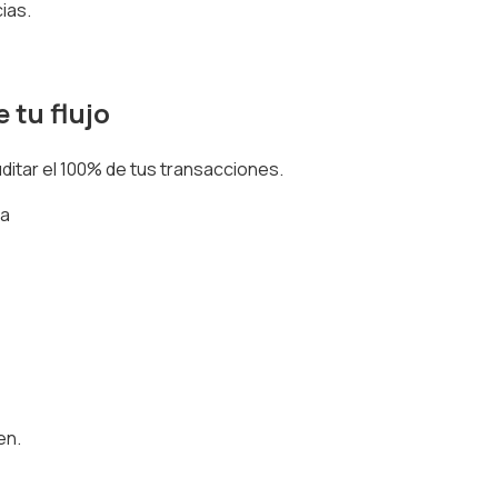
ias.
 tu flujo
ditar el
100% de tus transacciones
.
ía
en.