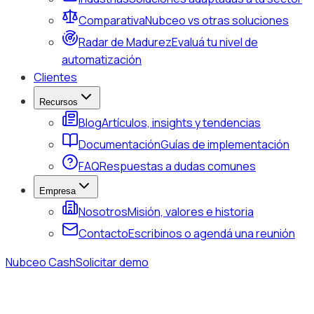
Comparativa
Nubceo vs otras soluciones
Radar de Madurez
Evaluá tu nivel de
automatización
Clientes
Recursos
Blog
Artículos, insights y tendencias
Documentación
Guías de implementación
FAQ
Respuestas a dudas comunes
Empresa
Nosotros
Misión, valores e historia
Contacto
Escribinos o agendá una reunión
Nubceo Cash
Solicitar demo