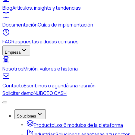
Blog
Artículos, insights y tendencias
Documentación
Guías de implementación
FAQ
Respuestas a dudas comunes
Empresa
Nosotros
Misión, valores e historia
Contacto
Escribinos o agendá una reunión
Solicitar demo
NUBCEO CASH
Soluciones
Producto
Los 6 módulos de la plataforma
Industrias
Soluciones adaptadas a tu sector